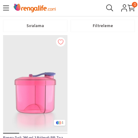
0
Sıralama
Filtreleme
1
Renga Doli 290 ml 3 Bölmeli PP Toz