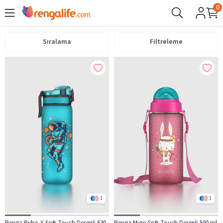
0
Sıralama
Filtreleme
1
1
Renga Rybo-X Soft Touch Desenli 630
Renga Migo Soft Touch Desenli 500 ml