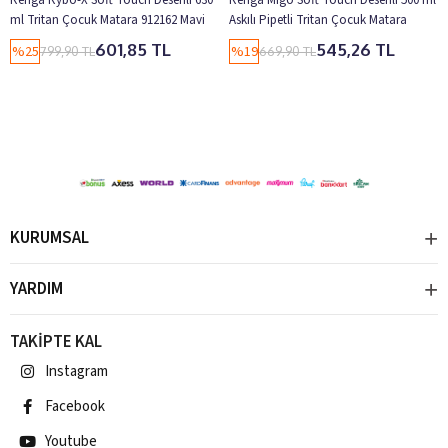
ml Tritan Çocuk Matara 912162 Mavi
Askılı Pipetli Tritan Çocuk Matara
912142 Pembe
601,85 TL
545,26 TL
%25
%19
799,90 TL
669,90 TL
KURUMSAL
YARDIM
TAKİPTE KAL
Instagram
Facebook
Youtube