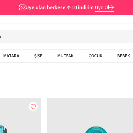
Üye olan herkese %10 indirim
Üye Ol
MATARA
ŞİŞE
MUTFAK
ÇOCUK
BEBEK