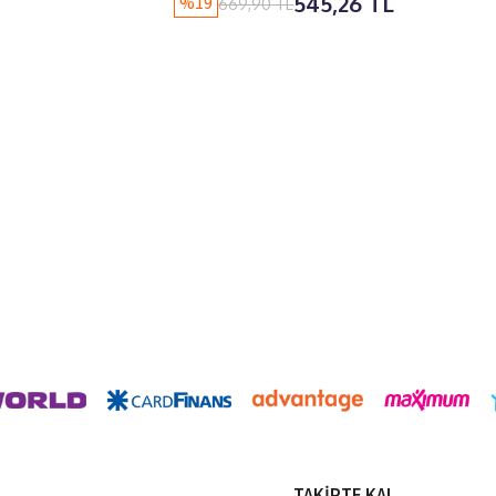
545,26 TL
%19
669,90 TL
TAKİPTE KAL