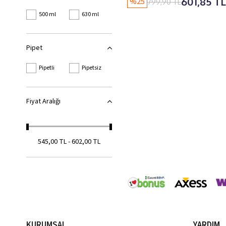
601,85 TL
%25
799,90 TL
Koleksiyonlar
500 ml
630 ml
Pipet
Pipetli
Pipetsiz
Fiyat Aralığı
545,00 TL - 602,00 TL
KURUMSAL
YARDIM