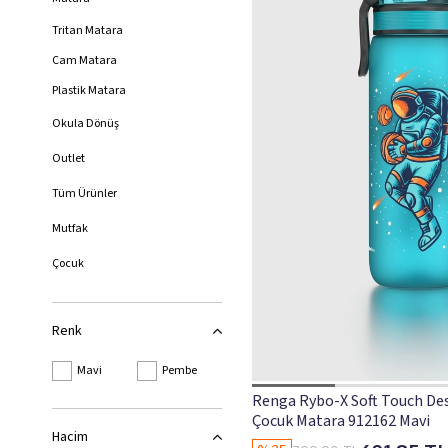
Tritan Matara
Cam Matara
Plastik Matara
Okula Dönüş
Outlet
Tüm Ürünler
Mutfak
Çocuk
Bebek
Renk
Çocuk & Bebek
Beslenme Kabı
Mavi
Pembe
Renga Rybo-X Soft Touch Des
Lisanslı Ürünler
Çocuk Matara 912162 Mavi
Hacim
Şişe