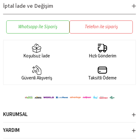
çocukların ilgisini çeker, içmeyi eğlenceli hale getirir.
İptal İade ve Değişim
Kolay Temizlik:
Parçaları ayrılabilir yapısı temizlik sırasında
pratiklik sunar.
Whatsapp İle Sipariş
Telefon ile sipariş
Koşulsuz İade
Hızlı Gönderim
Güvenli Alışveriş
Taksitli Ödeme
KURUMSAL
YARDIM