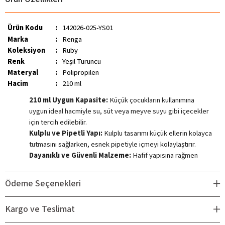
Ürün Kodu
:
142026-025-YS01
Marka
:
Renga
Koleksiyon
:
Ruby
Renk
:
Yeşil Turuncu
Materyal
:
Polipropilen
Hacim
:
210 ml
210 ml Uygun Kapasite:
Küçük çocukların kullanımına
uygun ideal hacmiyle su, süt veya meyve suyu gibi içecekler
için tercih edilebilir.
Kulplu ve Pipetli Yapı:
Kulplu tasarımı küçük ellerin kolayca
tutmasını sağlarken, esnek pipetiyle içmeyi kolaylaştırır.
Dayanıklı ve Güvenli Malzeme:
Hafif yapısına rağmen
darbeye karşı dayanıklı PP malzeme ile üretilmiştir.
Çocukların günlük kullanımına uygun, pratik ve güvenli bir
Ödeme Seçenekleri
alternatiftir.
Güvenli İçerik:
Ebeveynlerin hassasiyetle dikkat ettiği BPA
Kargo ve Teslimat
maddesini içermez; çocuğunuz için güvenle kullanılabilir.
Sevimli Tasarım:
Renkli kaplumbağa deseni ve canlı tonları