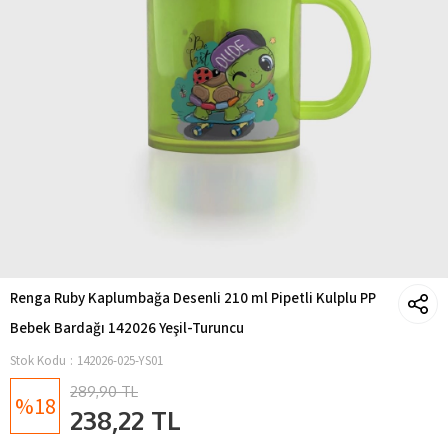
Renga Ruby Kaplumbağa Desenli 210 ml Pipetli Kulplu PP
Bebek Bardağı 142026 Yeşil-Turuncu
Stok Kodu
142026-025-YS01
289,90 TL
18
238,22 TL