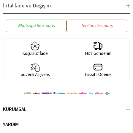
- Darbe dayanıklıdır:
Tritan, yüksek darbe dayanımı ile bilinir. Bu,
İptal İade ve Değişim
su mataralarınızı ve termoslarınızı düşürme veya çarpma gibi
kazalardan korur.
Whatsapp İle Sipariş
Telefon ile sipariş
- Kimyasal direnci yüksektir:
Tritan, çeşitli kimyasallara karşı
dirençlidir. Bu, su mataralarınızın ve termoslarınızın uzun süre
dayanmasını sağlar.
Tritan hakkında daha detaylı bilgi için tıklayın.
Koşulsuz İade
Hızlı Gönderim
Güvenli Alışveriş
Taksitli Ödeme
KURUMSAL
YARDIM