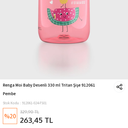
Renga Moi Baby Desenli 330 ml Tritan Şişe 912061
Pembe
Stok Kodu
912061-024-FS01
329,90 TL
20
263,45 TL