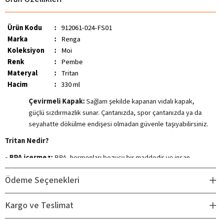
Ürün Kodu
:
912061-024-FS01
Marka
:
Renga
Koleksiyon
:
Moi
Renk
:
Pembe
Materyal
:
Tritan
Hacim
:
330 ml
Çevirmeli Kapak:
Sağlam şekilde kapanan vidalı kapak,
güçlü sızdırmazlık sunar. Çantanızda, spor çantanızda ya da
seyahatte dökülme endişesi olmadan güvenle taşıyabilirsiniz.
Tritan Nedir?
- BPA içermez:
BPA, hormonları bozucu bir maddedir ve insan
sağlığı açısından riskli olduğu düşünülmektedir. Tritan, BPA içermez,
Ödeme Seçenekleri
bu nedenle suyunuzun BPA'dan korunmasına yardımcı olur.
- Şeffaftır:
Tritan, cam gibi şeffaftır. Bu, suyunuzun rengini ve
Kargo ve Teslimat
dokusunu net bir şekilde görmenizi sağlar.