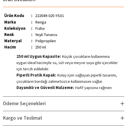
Ürün Kodu
:
222049-025-YS01
Marka
:
Renga
Koleksiyon
:
Fizbo
Renk
:
Yeşil-Turuncu
Materyal
:
Polipropilen
Hacim
:
250 ml
250 ml Uygun Kapasite:
Küçük çocukların kullanımına
uygun ideal hacmiyle su, süt veya meyve suyu gibi içecekler
için tercih edilebilir.
Pipetli Pratik Kapak:
Kolay içim sağlayan pipetli tasarımı,
çocukların bardağı zahmetsizce kullanmasını sağlar.
Dayanıklı ve Güvenli Malzeme:
Hafif yapısına rağmen
darbeye karşı dayanıklı PP malzeme ile üretilmiştir.
Çocukların günlük kullanımına uygun, pratik ve güvenli bir
Ödeme Seçenekleri
alternatiftir.
Kolay Kavranabilir Yapı:
Bardak formu çocukların küçük
Kargo ve Teslimat
ellerine uygundur; tutması ve taşınması kolaydır.
Güvenli İçerik:
Ebeveynlerin hassasiyetle dikkat ettiği BPA