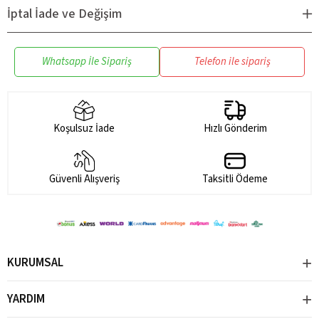
maddesini içermez; çocuğunuz için güvenle kullanılabilir.
İptal İade ve Değişim
Eğlenceli Tasarım:
Canlı renkleri ve sevimli tasarımıyla
çocukların ilgisini çeker, içmeyi daha keyifli hale getirir.
Kolay Temizlik:
Parçaların ayrılabilir yapısı temizlik
Whatsapp İle Sipariş
Telefon ile sipariş
sırasında pratiklik sunar.
Koşulsuz İade
Hızlı Gönderim
Güvenli Alışveriş
Taksitli Ödeme
KURUMSAL
YARDIM