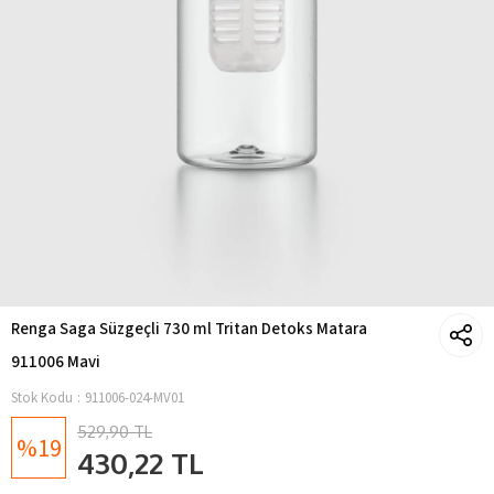
Renga Saga Süzgeçli 730 ml Tritan Detoks Matara
911006 Mavi
Stok Kodu
911006-024-MV01
529,90 TL
19
430,22 TL