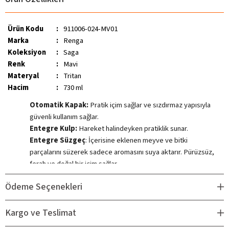
Ürün Kodu
:
911006-024-MV01
Marka
:
Renga
Koleksiyon
:
Saga
Renk
:
Mavi
Materyal
:
Tritan
Hacim
:
730 ml
Otomatik Kapak:
Pratik içim sağlar ve sızdırmaz yapısıyla
güvenli kullanım sağlar.
Entegre Kulp:
Hareket halindeyken pratiklik sunar.
Entegre Süzgeç
: İçerisine eklenen meyve ve bitki
parçalarını süzerek sadece aromasını suya aktarır. Pürüzsüz,
ferah ve doğal bir içim sağlar.
Tritan Nedir?
Ödeme Seçenekleri
- BPA içermez:
BPA, hormonları bozucu bir maddedir ve insan
sağlığı açısından riskli olduğu düşünülmektedir. Tritan, BPA içermez,
Kargo ve Teslimat
bu nedenle suyunuzun BPA'dan korunmasına yardımcı olur.