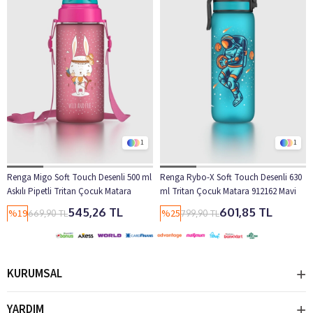
1
1
Renga Migo Soft Touch Desenli 500 ml
Renga Rybo-X Soft Touch Desenli 630
Askılı Pipetli Tritan Çocuk Matara
ml Tritan Çocuk Matara 912162 Mavi
912142 Pembe
545,26 TL
601,85 TL
%19
%25
669,90 TL
799,90 TL
KURUMSAL
YARDIM