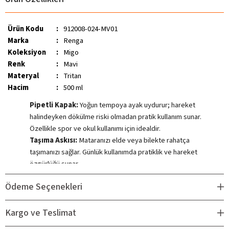
Ürün Kodu
:
912008-024-MV01
Marka
:
Renga
Koleksiyon
:
Migo
Renk
:
Mavi
Materyal
:
Tritan
Hacim
:
500 ml
Pipetli Kapak:
Yoğun tempoya ayak uydurur; hareket
halindeyken dökülme riski olmadan pratik kullanım sunar.
Özellikle spor ve okul kullanımı için idealdir.
Taşıma Askısı:
Mataranızı elde veya bilekte rahatça
taşımanızı sağlar. Günlük kullanımda pratiklik ve hareket
özgürlüğü sunar.
Tritan Nedir?
Ödeme Seçenekleri
- BPA içermez:
BPA, hormonları bozucu bir maddedir ve insan
sağlığı açısından riskli olduğu düşünülmektedir. Tritan, BPA içermez,
Kargo ve Teslimat
bu nedenle suyunuzun BPA'dan korunmasına yardımcı olur.