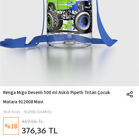
Renga Migo Desenli 500 ml Askılı Pipetli Tritan Çocuk
Matara 912008 Mavi
Stok Kodu
912008-024-MV01
459,90 TL
18
376,36 TL